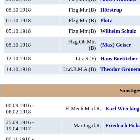
05.10.1918
Flzg.Mtr.(B)
Hörstrup
05.10.1918
Flzg.Mtr.(B)
Plötz
05.10.1918
Flzg.Mtr.(B)
Wilhelm Schulz
Flzg.Ob.Mtr.
05.10.1918
(Max) Geiser
(B)
12.10.1918
Lt.z.S.(F)
Hans Boetticher
14.10.1918
Lt.d.R.M.A.(B)
Theodor Gronem
Sonstige
00.09.1916 -
Fl.Mech.Mt.d.R.
Karl Wiecking
06.02.1918
25.09.1916 -
Mar.Ing.d.R.
Friedrich Pick
19.04.1917
00.11.1916 -