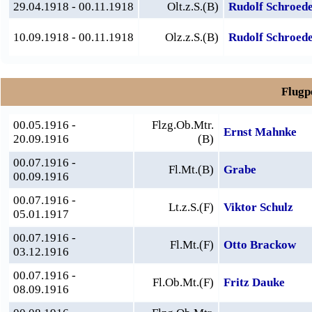
29.04.1918 - 00.11.1918
Olt.z.S.(B)
Rudolf Schroed
10.09.1918 - 00.11.1918
Olz.z.S.(B)
Rudolf Schroed
Flugpe
00.05.1916 -
Flzg.Ob.Mtr.
Ernst Mahnke
20.09.1916
(B)
00.07.1916 -
Fl.Mt.(B)
Grabe
00.09.1916
00.07.1916 -
Lt.z.S.(F)
Viktor Schulz
05.01.1917
00.07.1916 -
Fl.Mt.(F)
Otto Brackow
03.12.1916
00.07.1916 -
Fl.Ob.Mt.(F)
Fritz Dauke
08.09.1916