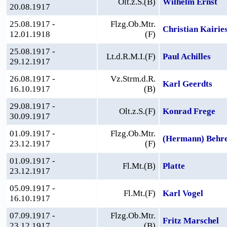
Olt.z.S.(B)
Wilhelm Ernst
20.08.1917
25.08.1917 -
Flzg.Ob.Mtr.
Christian Kairie
12.01.1918
(F)
25.08.1917 -
Lt.d.R.M.I.(F)
Paul Achilles
29.12.1917
26.08.1917 -
Vz.Strm.d.R.
Karl Geerdts
16.10.1917
(B)
29.08.1917 -
Olt.z.S.(F)
Konrad Frege
30.09.1917
01.09.1917 -
Flzg.Ob.Mtr.
(Hermann) Behr
23.12.1917
(F)
01.09.1917 -
Fl.Mt.(B)
Platte
23.12.1917
05.09.1917 -
Fl.Mt.(F)
Karl Vogel
16.10.1917
07.09.1917 -
Flzg.Ob.Mtr.
Fritz Marschel
23.12.1917
(B)