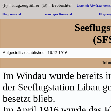
(F) = Flugzeugführer; (B) = Beobachter
Liste mit Abkürzungen 
Flugpersonal
sonstiges Personal
Flugzeu
Seeflug
(SF
16.12.1916
Aufgestellt / established:
Info
Im Windau wurde bereits i
der Seeflugstation Libau g
besetzt blieb.
Im April 1916 wurde das F