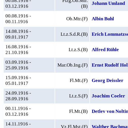
00.08.1916 -
Flzg.Ob.Mtr.
Johann Umland
03.12.1916
(B)
00.08.1916 -
Ob.Mtr.(F)
Albin Buhl
00.11.1916
14.08.1916 -
Lt.z.S.d.R.(B)
Erich Lommatzs
09.01.1917
16.08.1916 -
Lt.z.S.(B)
Alfred Rühle
21.10.1916
03.09.1916 -
Mar.Ob.Ing.(F)
Ernst Rudolf Hol
25.09.1916
15.09.1916 -
Fl.Mt.(F)
Georg Deissler
05.01.1917
24.09.1916 -
Lt.z.S.(F)
Joachim Coeler
28.09.1916
00.11.1916 -
Fl.Mt.(B)
Detlev von Nolti
03.12.1916
14.11.1916 -
Vz.Fl.Mst.(F)
Walther Bachma