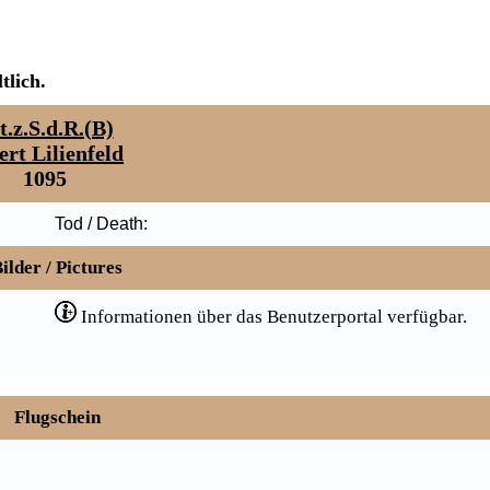
tlich.
t.z.S.d.R.(B)
ert Lilienfeld
1095
Tod / Death:
ilder / Pictures
Informationen über das Benutzerportal verfügbar.
Flugschein