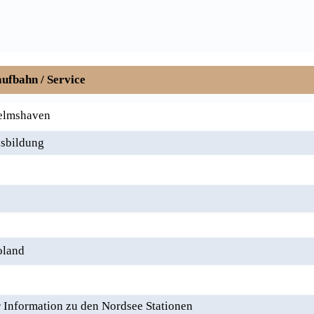
ufbahn / Service
elmshaven
usbildung
oland
Information zu den Nordsee Stationen