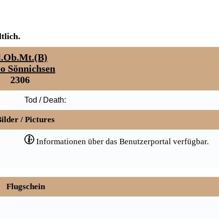
tlich.
l.Ob.Mt.(B)
o Sönnichsen
2306
Tod / Death:
ilder / Pictures
Informationen über das Benutzerportal verfügbar.
Flugschein