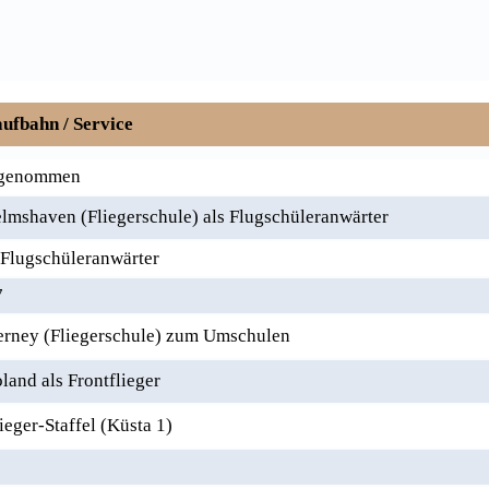
ufbahn / Service
angenommen
mshaven (Fliegerschule) als Flugschüleranwärter
 Flugschüleranwärter
7
rney (Fliegerschule) zum Umschulen
and als Frontflieger
eger-Staffel (Küsta 1)