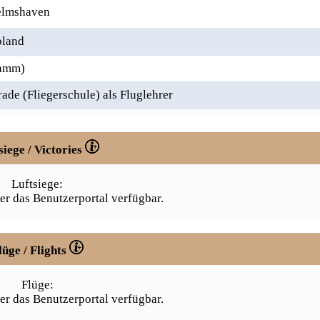
elmshaven
oland
tamm)
de (Fliegerschule) als Fluglehrer
siege / Victories
Luftsiege:
er das Benutzerportal verfügbar.
lüge / Flights
Flüge:
er das Benutzerportal verfügbar.