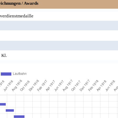
ichnungen / Awards
rverdienstmedaille
 Kl.