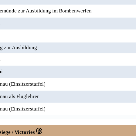
emünde zur Ausbildung im Bombenwerfen
u
a
g zur Ausbildung
a
hi
au (Einsitzerstaffel)
au als Fluglehrer
au (Einsitzerstaffel)
siege / Victories