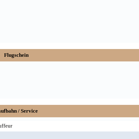
Flugschein
ufbahn / Service
uffeur