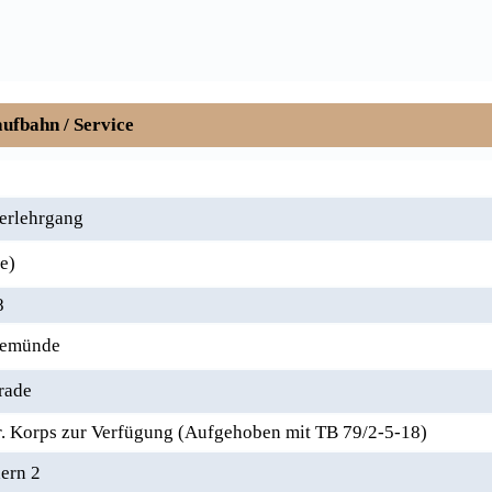
ufbahn / Service
erlehrgang
e)
8
nemünde
rade
 Korps zur Verfügung (Aufgehoben mit TB 79/2-5-18)
ern 2