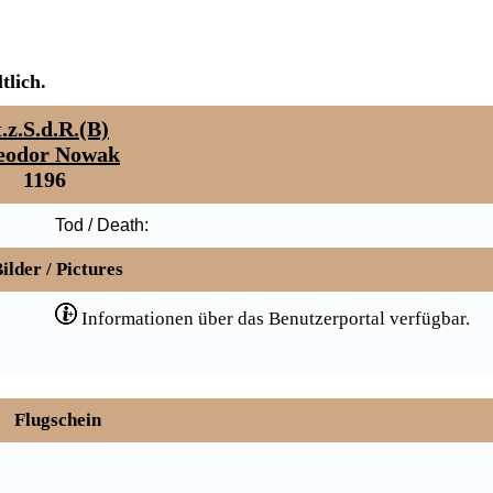
tlich.
.z.S.d.R.(B)
eodor Nowak
1196
Tod / Death:
ilder / Pictures
Informationen über das Benutzerportal verfügbar.
Flugschein