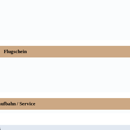
Flugschein
ufbahn / Service
6