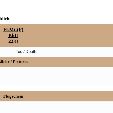
tlich.
Fl.Mt.(F)
Blitt
2231
Tod / Death:
ilder / Pictures
Flugschein