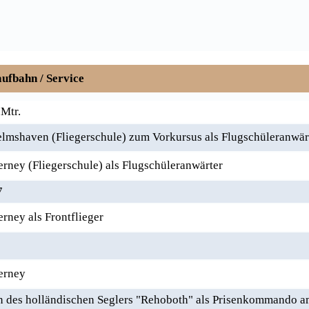
ufbahn / Service
.Mtr.
lmshaven (Fliegerschule) zum Vorkursus als Flugschüleranwär
ney (Fliegerschule) als Flugschüleranwärter
7
ney als Frontflieger
erney
n des holländischen Seglers "Rehoboth" als Prisenkommando 