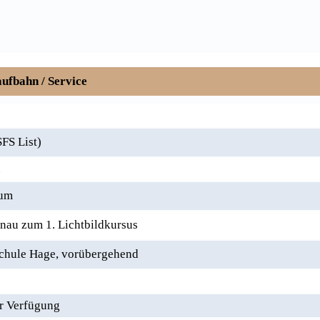
ufbahn / Service
FS List)
.
kum
nau zum 1. Lichtbildkursus
chule Hage, vorübergehend
ur Verfügung