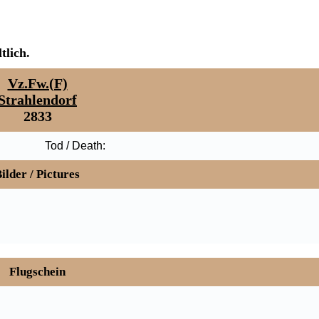
tlich.
Vz.Fw.(F)
Strahlendorf
2833
Tod / Death:
ilder / Pictures
Flugschein