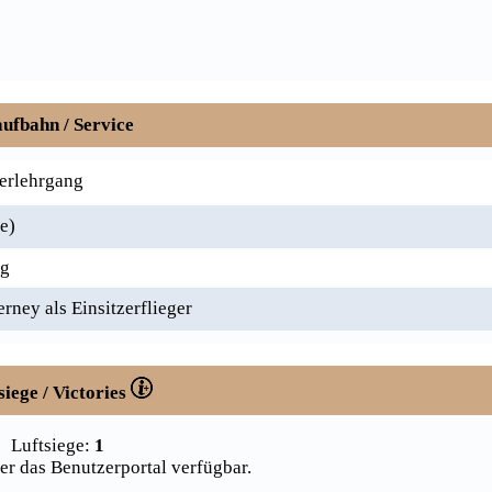
ufbahn / Service
erlehrgang
e)
ig
ney als Einsitzerflieger
siege / Victories
Luftsiege:
1
er das Benutzerportal verfügbar.