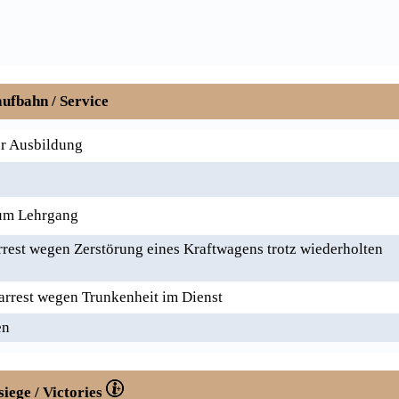
ufbahn / Service
r Ausbildung
um Lehrgang
rrest wegen Zerstörung eines Kraftwagens trotz wiederholten
arrest wegen Trunkenheit im Dienst
en
siege / Victories