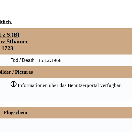
tlich.
t.z.S.(B)
av Sthamer
1723
15.12.1968
Tod / Death:
ilder / Pictures
Informationen über das Benutzerportal verfügbar.
Flugschein