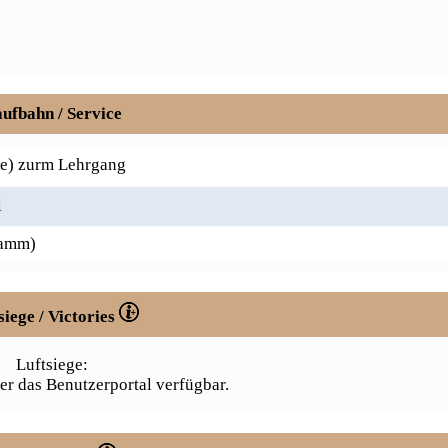
ufbahn / Service
le) zurm Lehrgang
l
tamm)
siege / Victories
Luftsiege:
er das Benutzerportal verfügbar.