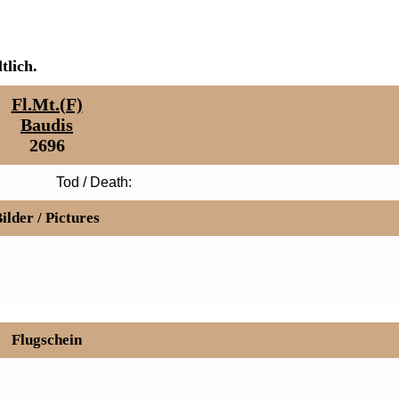
tlich.
Fl.Mt.(F)
Baudis
2696
Tod / Death:
ilder / Pictures
Flugschein