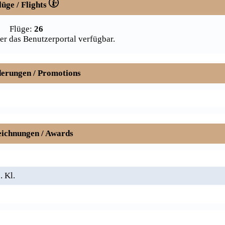
lüge / Flights
Flüge:
26
er das Benutzerportal verfügbar.
erungen / Promotions
ichnungen / Awards
. Kl.