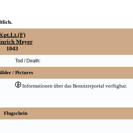
tlich.
Kpt.Lt.(F)
inrich Meyer
1043
Tod / Death:
ilder / Pictures
Informationen über das Benutzerportal verfügbar.
Flugschein