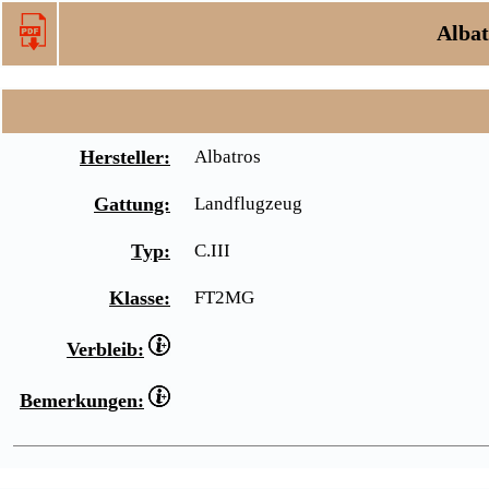
Albat
Hersteller:
Albatros
Gattung:
Landflugzeug
Typ:
C.III
Klasse:
FT2MG
Verbleib:
Bemerkungen: