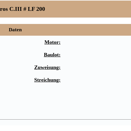
ros C.III # LF 200
Daten
Motor:
Baulot:
Zuweisung:
Streichung: