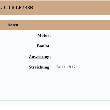
 C.I # LF 143B
Daten
Motor:
Baulot:
Zuweisung:
Streichung:
24.11.1917