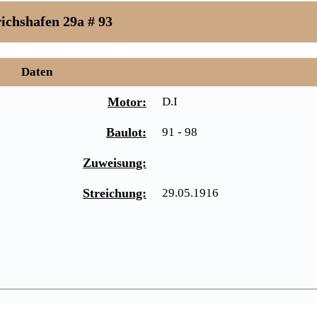
ichshafen 29a # 93
Daten
Motor:
D.I
Baulot:
91 - 98
Zuweisung:
Streichung:
29.05.1916