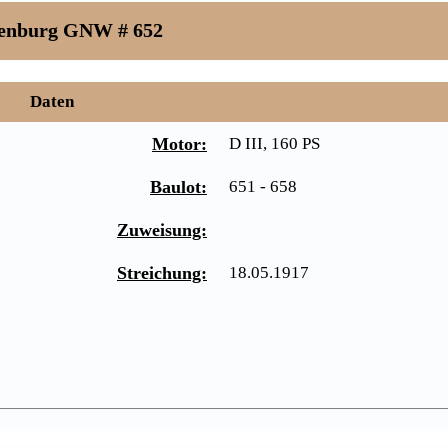
enburg GNW # 652
Daten
Motor:
D III, 160 PS
Baulot:
651 - 658
Zuweisung:
Streichung:
18.05.1917