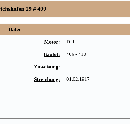
ichshafen 29 # 409
Daten
Motor:
D II
Baulot:
406 - 410
Zuweisung:
Streichung:
01.02.1917