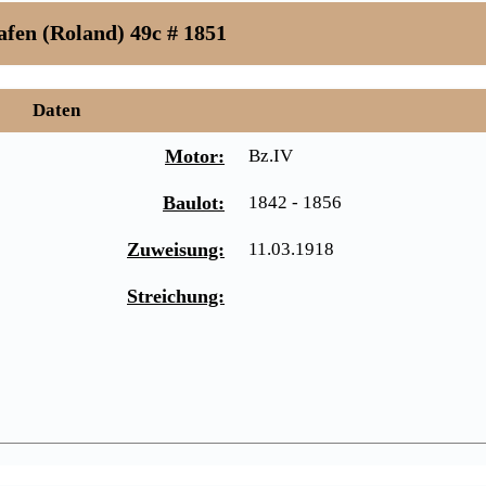
afen (Roland) 49c # 1851
Daten
Motor:
Bz.IV
Baulot:
1842 - 1856
Zuweisung:
11.03.1918
Streichung: