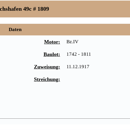
chshafen 49c # 1809
Daten
Motor:
Bz.IV
Baulot:
1742 - 1811
Zuweisung:
11.12.1917
Streichung: