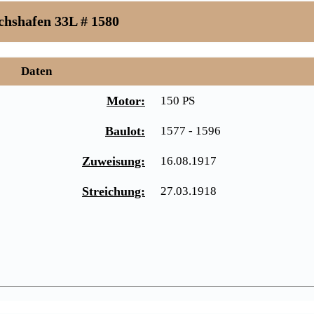
chshafen 33L # 1580
Daten
Motor:
150 PS
Baulot:
1577 - 1596
Zuweisung:
16.08.1917
Streichung:
27.03.1918