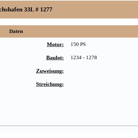
chshafen 33L # 1277
Daten
Motor:
150 PS
Baulot:
1234 - 1278
Zuweisung:
Streichung: