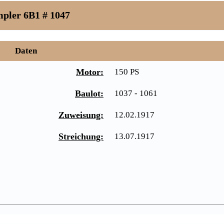
pler 6B1 # 1047
Daten
Motor:
150 PS
Baulot:
1037 - 1061
Zuweisung:
12.02.1917
Streichung:
13.07.1917